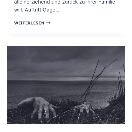
alleinerziehend und zurück zu ihrer Familie
will. Auftritt Gage…
ARROGANT
WEITERLESEN
PLAYER:
PROBLEMATISCH
LACHNUMMER
DENN
SEXY
ABLENKUNG.