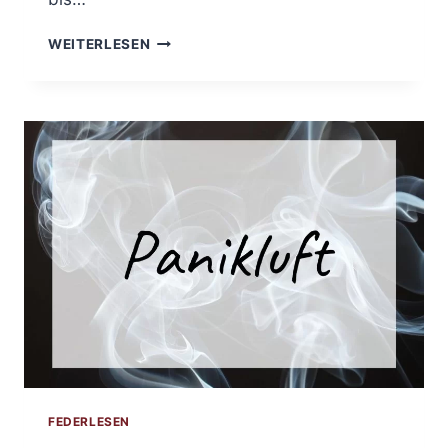
HORROR
WEITERLESEN
UND
ICH,
EINE
LIEBESGESCHICHTE
FEDERLESEN