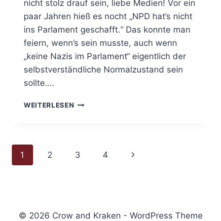
nicht stolz drauf sein, liebe Medien! Vor ein
paar Jahren hieß es nocht „NPD hat’s nicht
ins Parlament geschafft.“ Das konnte man
feiern, wenn’s sein musste, auch wenn
„keine Nazis im Parlament“ eigentlich der
selbstverständliche Normalzustand sein
sollte….
MIT
WEITERLESEN
BÜCHERN
GEGEN
NAZIS?
Seitennavigation
Nächste
1
2
3
4
Seite
© 2026 Crow and Kraken - WordPress Theme